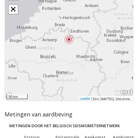
50 km
Leaflet
|
,
Esri, NAVTEQ, DeLorme
Metingen van aardbeving
METINGEN DOOR HET BELGISCH SEISMOMETERNETWERK
Station
Epicentrale
Aankomst
Aankomst