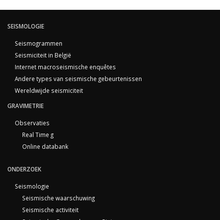
SEISMOLOGIE
Seismogrammen
Seismiciteit in België
Internet macroseismische enquêtes
Andere types van seismische gebeurtenissen
Wereldwijde seismiciteit
GRAVIMETRIE
Observaties
Real Time g
Online databank
ONDERZOEK
Seismologie
Seismische waarschuwing
Seismische activiteit