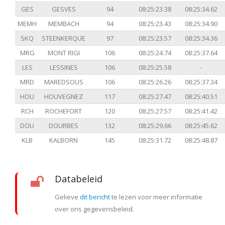
GES
GESVES
94
08:25:23.38
08:25:34.62
MEMH
MEMBACH
94
08:25:23.43
08:25:34.90
SKQ
STEENKERQUE
97
08:25:23.57
08:25:34.36
MRG
MONT RIGI
106
08:25:24.74
08:25:37.64
LES
LESSINES
106
08:25:25.58
-
MRD
MAREDSOUS
106
08:25:26.26
08:25:37.34
HOU
HOUVEGNEZ
117
08:25:27.47
08:25:40.51
RCH
ROCHEFORT
120
08:25:27.57
08:25:41.42
DOU
DOURBES
132
08:25:29.66
08:25:45.62
KLB
KALBORN
145
08:25:31.72
08:25:48.87
Databeleid
Gelieve
dit bericht
te lezen voor meer informatie
over ons gegevensbeleid.