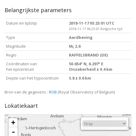
Belangrijkste parameters
Datum en tijdstip
2018-11-17 05:25:01 UTC
2018-11-17 06:25:01 Belgische tijd
Type
Aardbeving
Magnitude
M
2.6
L
Regio
RAFFELSBRAND (DE)
Coördinaten van
50.654° N, 6.297° E
het epicentrum
Onzekerheid ± 0.4 km
Diepte van het hypocentrum
5.8 ± 0.6 km
Bron van de gegevens :
ROB
(Royal Observatory of Belgium)
Lokatiekaart
+
-