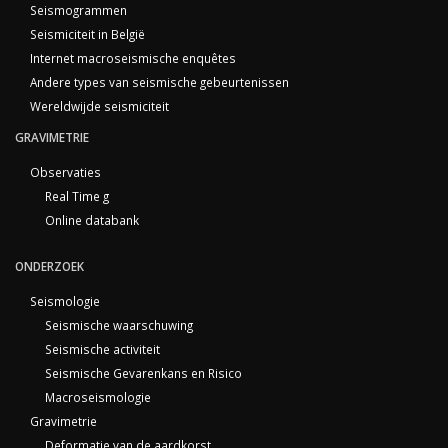
Seismogrammen
Seismiciteit in België
Internet macroseismische enquêtes
Andere types van seismische gebeurtenissen
Wereldwijde seismiciteit
GRAVIMETRIE
Observaties
Real Time g
Online databank
ONDERZOEK
Seismologie
Seismische waarschuwing
Seismische activiteit
Seismische Gevarenkans en Risico
Macroseismologie
Gravimetrie
Deformatie van de aardkorst