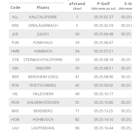
afstand
P-Golf
S-G
Code
Plaats
(km)
(hh:mm:ss.ss)
(hh:mm:
KLL
KALLTALSPERRE
1
05:25:02.37
05:25:
DRE
DREILÄGERBACH
5
05:25:02.59
05:25:
JUE
JÜLICH
30
05:25:06.48
05:25:
FUN
FUNKHAUS
29
05:25:06.67
-
HMB
HAMBACH
34
05:25:07.21
-
STB
STEINBACHTALSPERRE
39
05:25:08.18
05:25:
SIN
SINDORF
39
05:25:08.51
05:25:
BER
BERGHEIM (ORG)
41
05:25:08.90
05:25:
ROE
ROETSCHBERG
42
05:25:09.02
05:25:
HIL
HILLESHEIM
49
05:25:10.17
-
ROD
DALHEIM RÖDGEN
55
05:25:10.80
05:25:
BNS
BENSBERG
71
05:25:13.25
05:25:
HOB
HOHBUSCH
82
05:25:14.10
05:25:
LAU
LAUPENDAHL
90
05:25:16.44
05:25: