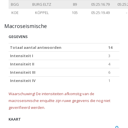
BGG
BURG ELTZ
89
05:25:16.79
05:25:
KOE
KÖPPEL
105
05:25:19.49
-
Macroseismische
GEGEVENS
Totaal aantal antwoorden
14
Intensiteit I
3
Intensiteit II
4
Intensiteit III
6
Intensiteit IV
1
Waarschuwing! De intensiteiten afkomstig van de
macroseismische enquête zijn ruwe gegevens die nog niet
geverifieerd werden.
KAART