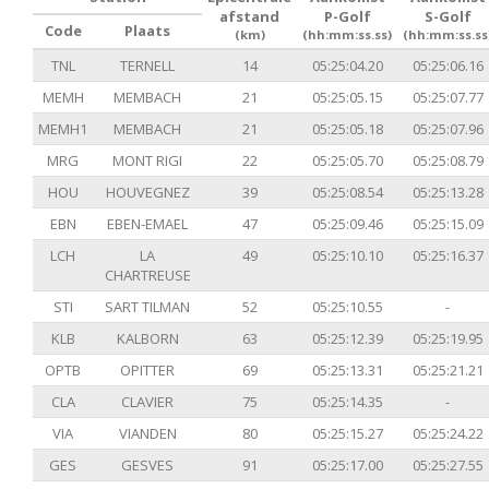
afstand
P-Golf
S-Golf
Code
Plaats
(km)
(hh:mm:ss.ss)
(hh:mm:ss.ss
TNL
TERNELL
14
05:25:04.20
05:25:06.16
MEMH
MEMBACH
21
05:25:05.15
05:25:07.77
MEMH1
MEMBACH
21
05:25:05.18
05:25:07.96
MRG
MONT RIGI
22
05:25:05.70
05:25:08.79
HOU
HOUVEGNEZ
39
05:25:08.54
05:25:13.28
EBN
EBEN-EMAEL
47
05:25:09.46
05:25:15.09
LCH
LA
49
05:25:10.10
05:25:16.37
CHARTREUSE
STI
SART TILMAN
52
05:25:10.55
-
KLB
KALBORN
63
05:25:12.39
05:25:19.95
OPTB
OPITTER
69
05:25:13.31
05:25:21.21
CLA
CLAVIER
75
05:25:14.35
-
VIA
VIANDEN
80
05:25:15.27
05:25:24.22
GES
GESVES
91
05:25:17.00
05:25:27.55