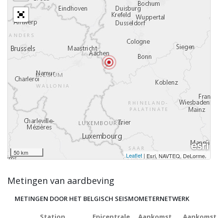
50 km
Leaflet
|
,
Esri, NAVTEQ, DeLorme
Metingen van aardbeving
METINGEN DOOR HET BELGISCH SEISMOMETERNETWERK
Station
Epicentrale
Aankomst
Aankomst