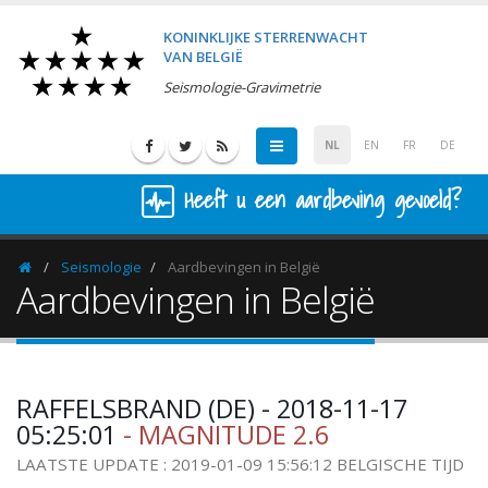
KONINKLIJKE STERRENWACHT
VAN BELGIË
Seismologie-Gravimetrie
NL
EN
FR
DE
Heeft u een aardbeving gevoeld?
Seismologie
Aardbevingen in België
Homepage
Aardbevingen in België
RAFFELSBRAND (DE) - 2018-11-17
05:25:01
- MAGNITUDE 2.6
LAATSTE UPDATE : 2019-01-09 15:56:12 BELGISCHE TIJD