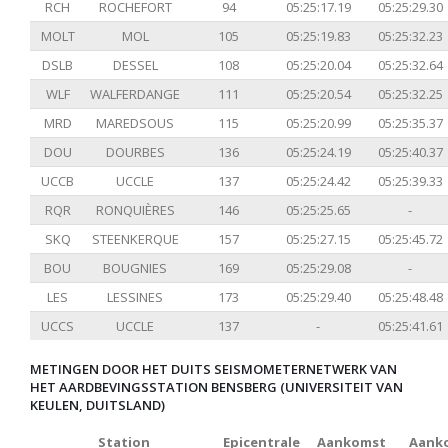
RCH
ROCHEFORT
94
05:25:17.19
05:25:29.30
MOLT
MOL
105
05:25:19.83
05:25:32.23
DSLB
DESSEL
108
05:25:20.04
05:25:32.64
WLF
WALFERDANGE
111
05:25:20.54
05:25:32.25
MRD
MAREDSOUS
115
05:25:20.99
05:25:35.37
DOU
DOURBES
136
05:25:24.19
05:25:40.37
UCCB
UCCLE
137
05:25:24.42
05:25:39.33
RQR
RONQUIÈRES
146
05:25:25.65
-
SKQ
STEENKERQUE
157
05:25:27.15
05:25:45.72
BOU
BOUGNIES
169
05:25:29.08
-
LES
LESSINES
173
05:25:29.40
05:25:48.48
UCCS
UCCLE
137
-
05:25:41.61
METINGEN DOOR HET DUITS SEISMOMETERNETWERK VAN
HET AARDBEVINGSSTATION BENSBERG (UNIVERSITEIT VAN
KEULEN, DUITSLAND)
Station
Epicentrale
Aankomst
Aank