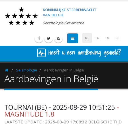
KONINKLIJKE STERRENWACHT
VAN BELGIË
Seismologie-Gravimetrie
NL
EN
FR
DE
Heeft u een aardbeving gevoeld?
Seismologie
Aardbevingen in België
Homepage
Aardbevingen in België
TOURNAI (BE) - 2025-08-29 10:51:25
-
MAGNITUDE 1.8
LAATSTE UPDATE : 2025-08-29 17:08:32 BELGISCHE TIJD