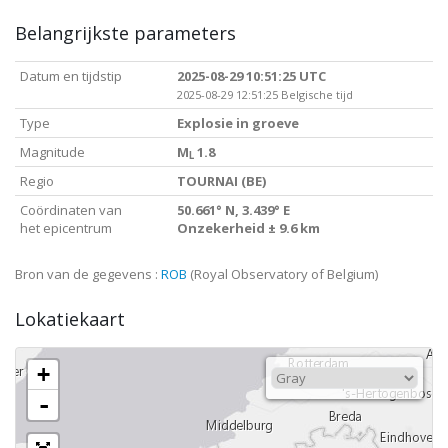
Belangrijkste parameters
Datum en tijdstip
2025-08-29 10:51:25 UTC
2025-08-29 12:51:25 Belgische tijd
Type
Explosie in groeve
Magnitude
M
1.8
L
Regio
TOURNAI (BE)
Coördinaten van
50.661° N, 3.439° E
het epicentrum
Onzekerheid ± 9.6 km
Bron van de gegevens :
ROB
(Royal Observatory of Belgium)
Lokatiekaart
+
-