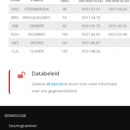
(km)
(hh:mm:ss.ss)
(hh:mm:ss.ss)
SKQ
STEENKERQUE
45
10:51:33.31
10:51:39.24
BRQ
BRACQUEGNIES
53
10:51:34.70
-
SNF
SENEFFE
62
10:51:35.73
10:51:43.15
DOU
DOURBES
103
10:51:43.53
10:51:55.09
GES
GESVES
121
10:51:45.87
-
CLA
CLAVIER
135
10:51:48.26
-
Databeleid
Gelieve
dit bericht
te lezen voor meer informatie
over ons gegevensbeleid.
SEISMOLOGIE
Seismogrammen