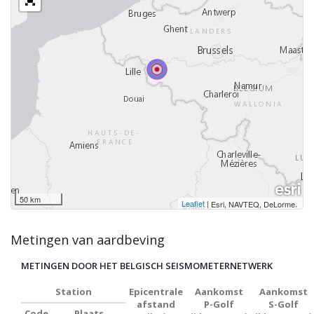
50 km
Leaflet
|
,
Esri, NAVTEQ, DeLorme
Metingen van aardbeving
METINGEN DOOR HET BELGISCH SEISMOMETERNETWERK
Station
Epicentrale
Aankomst
Aankomst
afstand
P-Golf
S-Golf
Code
Plaats