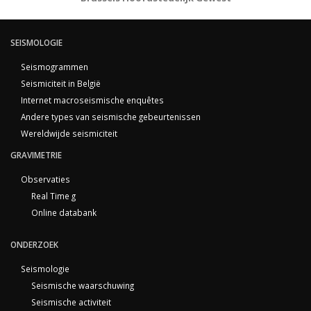
SEISMOLOGIE
Seismogrammen
Seismiciteit in België
Internet macroseismische enquêtes
Andere types van seismische gebeurtenissen
Wereldwijde seismiciteit
GRAVIMETRIE
Observaties
Real Time g
Online databank
ONDERZOEK
Seismologie
Seismische waarschuwing
Seismische activiteit