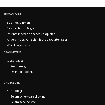
SEISMOLOGIE
Seismogrammen
Seismiciteit in België
Internet macroseismische enquêtes
Andere types van seismische gebeurtenissen
Wereldwijde seismiciteit
GRAVIMETRIE
Observaties
Real Time g
Online databank
ONDERZOEK
Seismologie
Seismische waarschuwing
Seismische activiteit