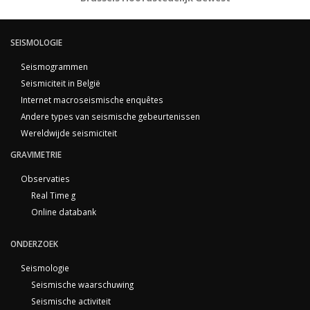
SEISMOLOGIE
Seismogrammen
Seismiciteit in België
Internet macroseismische enquêtes
Andere types van seismische gebeurtenissen
Wereldwijde seismiciteit
GRAVIMETRIE
Observaties
Real Time g
Online databank
ONDERZOEK
Seismologie
Seismische waarschuwing
Seismische activiteit