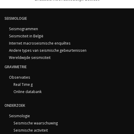
SEISMOLOGIE
Seismogrammen
Seismiciteit in België
Internet macroseismische enquêtes
Andere types van seismische gebeurtenissen
Wereldwijde seismiciteit
GRAVIMETRIE
Observaties
Real Time g
Online databank
ONDERZOEK
Seismologie
Seismische waarschuwing
Seismische activiteit