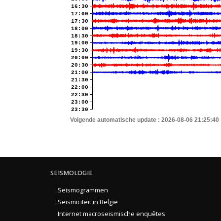
16:30
17:00
17:30
18:00
18:30
19:00
19:30
20:00
20:30
21:00
21:30
22:00
22:30
23:00
23:30
Volgende automatische update :
2026-08-06 21:25:40
SEISMOLOGIE
Seismogrammen
Seismiciteit in België
Internet macroseismische enquêtes