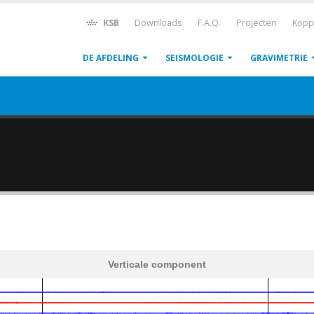
KSB
Downloads
F.A.Q.
Projecten
Kopp
DE AFDELING
SEISMOLOGIE
GRAVIMETRIE
Verticale component
600
1,200