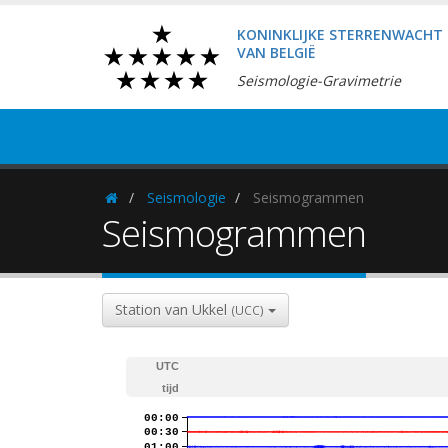
KONINKLIJKE STERRENWACHT
VAN BELGIË
Seismologie-Gravimetrie
Seismologie
Seismogrammen
Homepage
Seismogrammen
Station van Ukkel
(UCC)
UTC
tijd
00:00
00:30
01:00