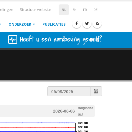
elingen
Structuur website
NL
EN
FR
DE
ONDERZOEK
PUBLICATIES
Heeft u een aardbeving gevoeld?
Belgische
2026-08-06
tijd
02:30
03:00
03:30