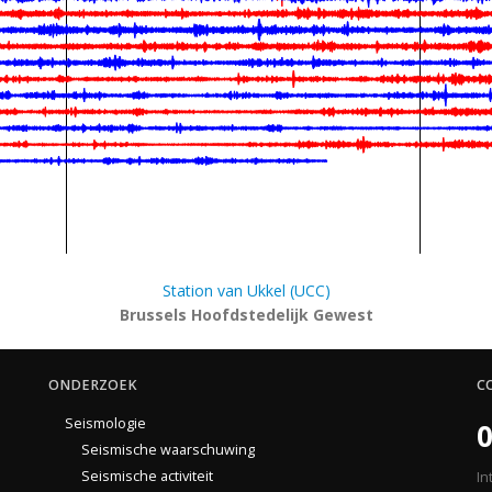
Station van Ukkel (UCC)
Brussels Hoofdstedelijk Gewest
ONDERZOEK
C
Seismologie
0
Seismische waarschuwing
Seismische activiteit
In