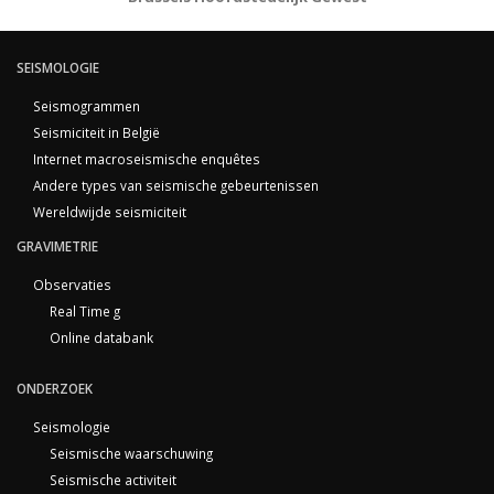
SEISMOLOGIE
Seismogrammen
Seismiciteit in België
Internet macroseismische enquêtes
Andere types van seismische gebeurtenissen
Wereldwijde seismiciteit
GRAVIMETRIE
Observaties
Real Time g
Online databank
ONDERZOEK
Seismologie
Seismische waarschuwing
Seismische activiteit