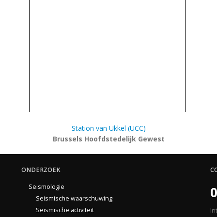
Station van Ukkel (UCC)
Brussels Hoofdstedelijk Gewest
ONDERZOEK
C
Seismologie
0
Seismische waarschuwing
Seismische activiteit
In