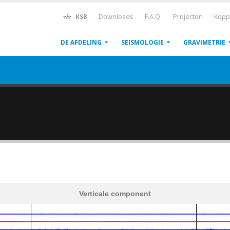
KSB
Downloads
F.A.Q.
Projecten
Kopp
DE AFDELING
SEISMOLOGIE
GRAVIMETRIE
Verticale component
600
1,200