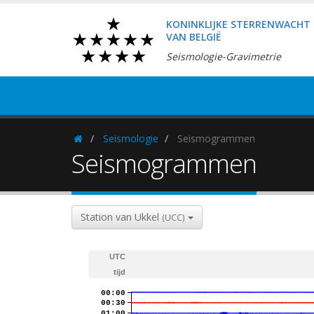
KONINKLIJKE STERRENWACHT
VAN BELGIË
Seismologie-Gravimetrie
Seismologie
Seismogrammen
Homepage
Seismogrammen
Station van Ukkel
(UCC)
UTC
tijd
00:00
00:30
01:00