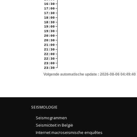
16:30
17:00
17:30
18:00
18:30
19:00
19:30
20:00
20:30
21:00
21:30
22:00
22:30
23:00
23:30
Volgende automatische update :
2026-08-06 04:49:40
SEISMOLOGIE
Seismogrammen
Seismiciteit in België
Internet macroseismische enquêtes