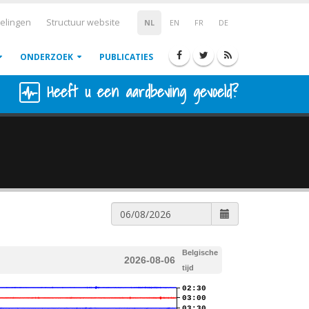
elingen
Structuur website
NL
EN
FR
DE
ONDERZOEK
PUBLICATIES
Heeft u een aardbeving gevoeld?
Belgische
2026-08-06
tijd
02:30
03:00
03:30