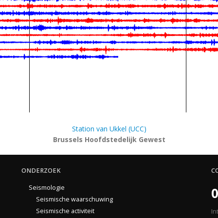
Station van Ukkel (UCC)
Brussels Hoofdstedelijk Gewest
ONDERZOEK
C
Seismologie
0
Seismische waarschuwing
Seismische activiteit
In