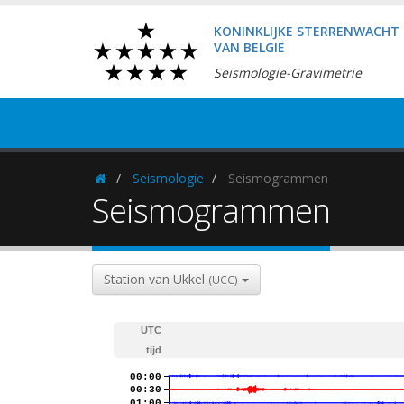
KONINKLIJKE STERRENWACHT
VAN BELGIË
Seismologie-Gravimetrie
Seismologie
Seismogrammen
Homepage
Seismogrammen
Station van Ukkel
(UCC)
UTC
tijd
00:00
00:30
01:00