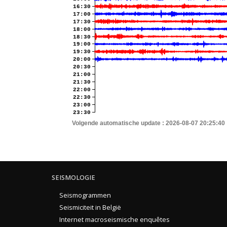
16:30
17:00
17:30
18:00
18:30
19:00
19:30
20:00
20:30
21:00
21:30
22:00
22:30
23:00
23:30
Volgende automatische update :
2026-08-07 20:25:40
SEISMOLOGIE
Seismogrammen
Seismiciteit in België
Internet macroseismische enquêtes