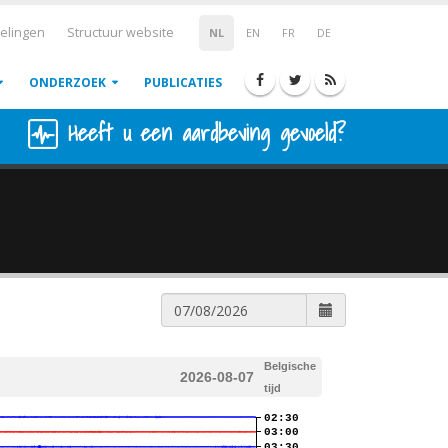
elingen
Structuur website
NL
EN
FR
DE
ONDERZOEK
PUBLICATIES
Heeft u een aardbeving gevoeld?
Belgische
2026-08-07
tijd
02:30
03:00
03:30