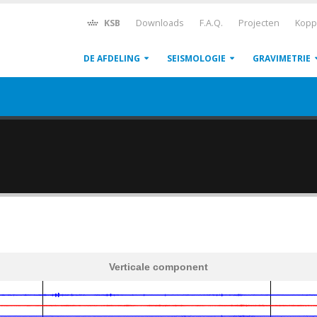
KSB
Downloads
F.A.Q.
Projecten
Kopp
DE AFDELING
SEISMOLOGIE
GRAVIMETRIE
Verticale component
600
1,200