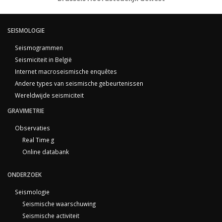
SEISMOLOGIE
Seismogrammen
Seismiciteit in België
Internet macroseismische enquêtes
Andere types van seismische gebeurtenissen
Wereldwijde seismiciteit
GRAVIMETRIE
Observaties
Real Time g
Online databank
ONDERZOEK
Seismologie
Seismische waarschuwing
Seismische activiteit