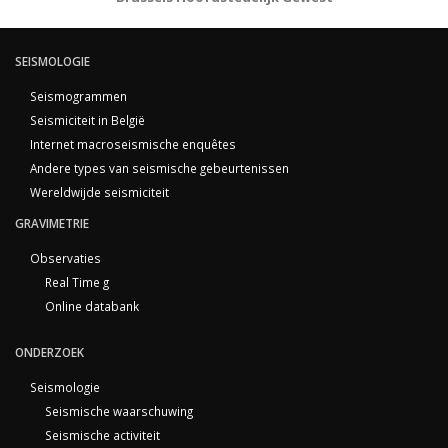
SEISMOLOGIE
Seismogrammen
Seismiciteit in België
Internet macroseismische enquêtes
Andere types van seismische gebeurtenissen
Wereldwijde seismiciteit
GRAVIMETRIE
Observaties
Real Time g
Online databank
ONDERZOEK
Seismologie
Seismische waarschuwing
Seismische activiteit