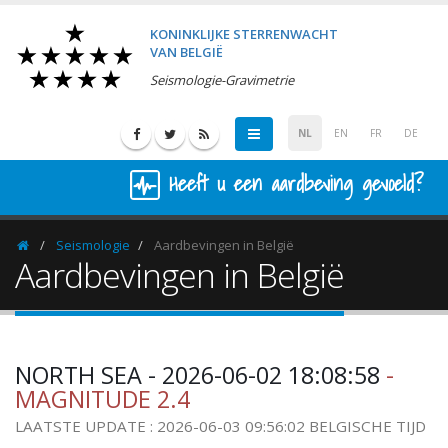
KONINKLIJKE STERRENWACHT
VAN BELGIË
Seismologie-Gravimetrie
NL
EN
FR
DE
Heeft u een aardbeving gevoeld?
Seismologie
Aardbevingen in België
Homepage
Aardbevingen in België
NORTH SEA - 2026-06-02 18:08:58
-
MAGNITUDE 2.4
LAATSTE UPDATE : 2026-06-03 09:56:02 BELGISCHE TIJD