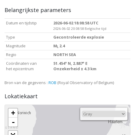
Belangrijkste parameters
Datum en tijdstip
2026-06-02 18:08:58 UTC
2026-06-02 20:08:58 Belgische tijd
Type
Gecontroleerde explosie
Magnitude
M
2.4
L
Regio
NORTH SEA
Coördinaten van
51.454° N, 2.887° E
het epicentrum
Onzekerheid ± 4.3 km
Bron van de gegevens :
ROB
(Royal Observatory of Belgium)
Lokatiekaart
+
-