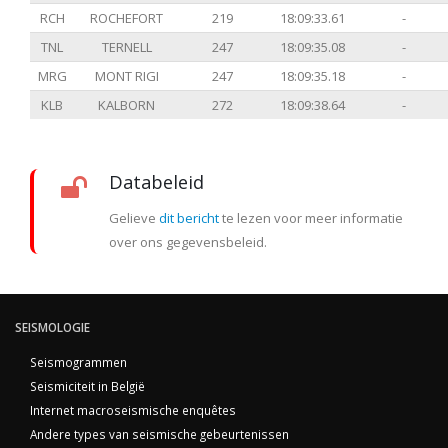
RCH
ROCHEFORT
219
18:09:33.61
-
TNL
TERNELL
247
18:09:35.08
-
MRG
MONT RIGI
247
18:09:35.18
-
KLB
KALBORN
272
18:09:38.64
-
Databeleid
Gelieve
dit bericht
te lezen voor meer informatie
over ons gegevensbeleid.
SEISMOLOGIE
Seismogrammen
Seismiciteit in België
Internet macroseismische enquêtes
Andere types van seismische gebeurtenissen