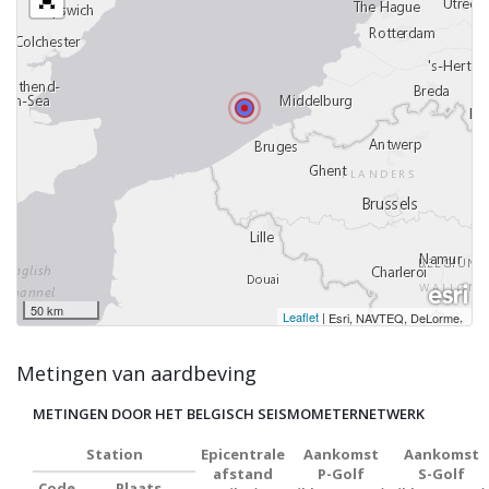
50 km
Leaflet
|
,
Esri, NAVTEQ, DeLorme
Metingen van aardbeving
METINGEN DOOR HET BELGISCH SEISMOMETERNETWERK
Station
Epicentrale
Aankomst
Aankomst
afstand
P-Golf
S-Golf
Code
Plaats