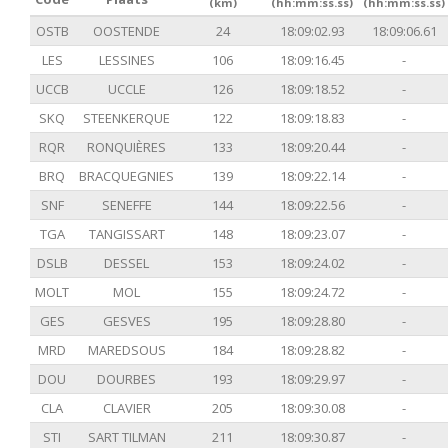
(km)
(hh:mm:ss.ss)
(hh:mm:ss.ss)
OSTB
OOSTENDE
24
18:09:02.93
18:09:06.61
LES
LESSINES
106
18:09:16.45
-
UCCB
UCCLE
126
18:09:18.52
-
SKQ
STEENKERQUE
122
18:09:18.83
-
RQR
RONQUIÈRES
133
18:09:20.44
-
BRQ
BRACQUEGNIES
139
18:09:22.14
-
SNF
SENEFFE
144
18:09:22.56
-
TGA
TANGISSART
148
18:09:23.07
-
DSLB
DESSEL
153
18:09:24.02
-
MOLT
MOL
155
18:09:24.72
-
GES
GESVES
195
18:09:28.80
-
MRD
MAREDSOUS
184
18:09:28.82
-
DOU
DOURBES
193
18:09:29.97
-
CLA
CLAVIER
205
18:09:30.08
-
STI
SART TILMAN
211
18:09:30.87
-