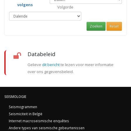
volgens
Volgorde
Zoeken
Reset
Databeleid
Gelieve
dit bericht
te lezen voor meer informatie
over ons gegevensbeleid.
SEISMOLOGIE
Seismogrammen
Seismiciteit in België
Internet macroseismische enquêtes
Andere types van seismische gebeurtenissen