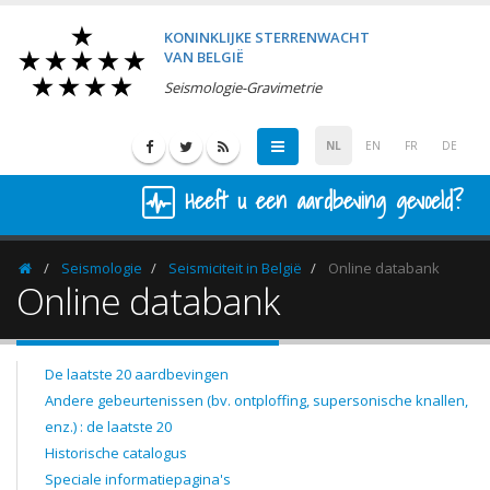
KONINKLIJKE STERRENWACHT
VAN BELGIË
Seismologie-Gravimetrie
NL
EN
FR
DE
Heeft u een aardbeving gevoeld?
Seismologie
Seismiciteit in België
Online databank
Homepage
Online databank
De laatste 20 aardbevingen
Andere gebeurtenissen (bv. ontploffing, supersonische knallen,
enz.) : de laatste 20
Historische catalogus
Speciale informatiepagina's