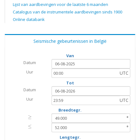
Lijst van aardbevingen voor de laatste 6 maanden
Catalogus van de instrumentele aardbevingen sinds 1900
Online databank
Seismische gebeurtenissen in België
Van
Datum
Uur
UTC
Tot
Datum
Uur
UTC
Breedtegr.
≥
≥
°
≤
≤
°
Lengtegr.