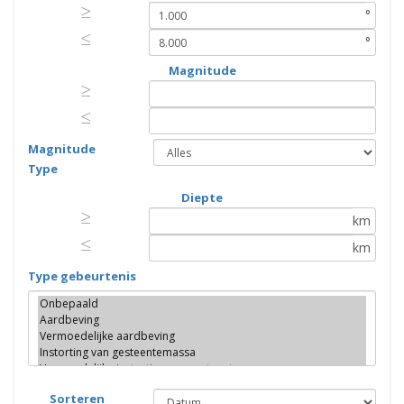
≥
≥
°
≤
≤
°
Magnitude
≥
≥
≤
≤
Magnitude
Type
Diepte
≥
≥
km
≤
≤
km
Type gebeurtenis
Sorteren