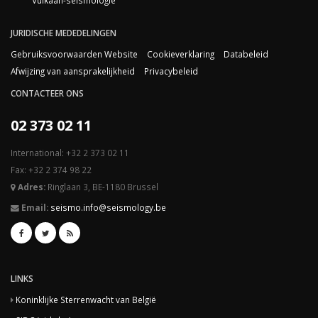
Vulkaan-seismologie
JURIDISCHE MEDEDELINGEN
Gebruiksvoorwaarden Website
Cookieverklaring
Databeleid
Afwijzing van aansprakelijkheid
Privacybeleid
CONTACTEER ONS
02 373 02 11
International: +32 2 373 02 11
Fax: +32 2 374 98 22
Adres:
Ringlaan 3, BE-1180 Brussel
Email:
seismo.info@seismology.be
LINKS
Koninklijke Sterrenwacht van België